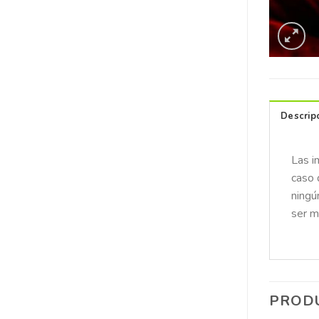
Descrip
Las i
caso 
ningú
ser m
PROD