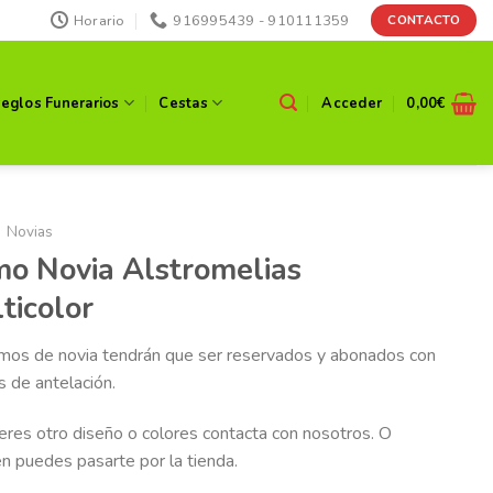
Horario
916995439 - 910111359
CONTACTO
reglos Funerarios
Cestas
Acceder
0,00
€
Novias
o Novia Alstromelias
ticolor
mos de novia tendrán que ser reservados y abonados con
s de antelación.
ieres otro diseño o colores contacta con nosotros. O
n puedes pasarte por la tienda.