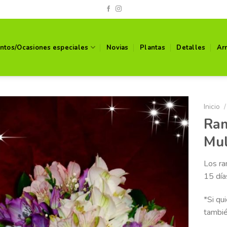
ntos/Ocasiones especiales
Novias
Plantas
Detalles
Ar
Inicio
/
Ram
Mul
Los ra
15 día
*Si qu
tambié