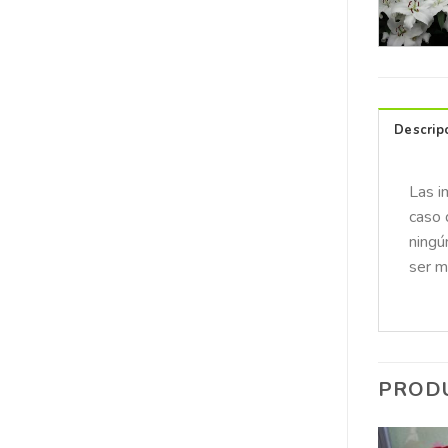
Descrip
Las i
caso 
ningú
ser m
PROD