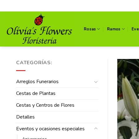
Skip
to
content
Rosas
Ramos
Eve
CATEGORÍAS:
Arreglos Funerarios
Cestas de Plantas
Cestas y Centros de Flores
Detalles
Eventos y ocasiones especiales
Aniversarios