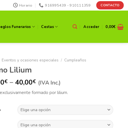
Horario
916995439 - 910111359
CONTACTO
reglos Funerarios
Cestas
Acceder
0,00
€
Eventos y ocasiones especiales
/
Cumpleaños
o Lilium
00
–
40,00
€
€
(IVA Inc.)
xclusivamente formado por lilium.
o