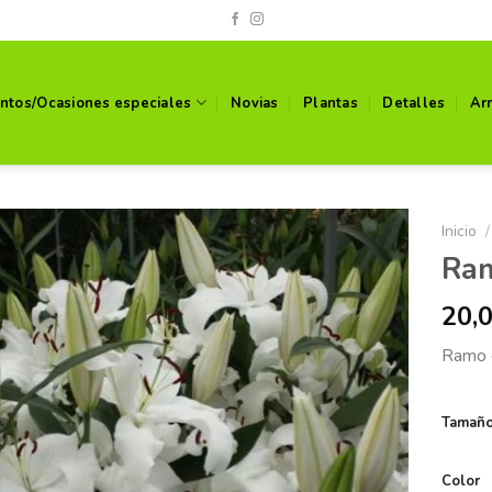
ntos/Ocasiones especiales
Novias
Plantas
Detalles
Ar
Inicio
/
Ram
20,
Ramo e
Tamañ
Color